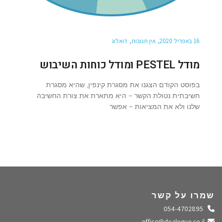
16 באפריל 2020
אין תגובות
דואלוג
מודל PESTEL ומודל כוחות השיבוש
בפוסט הקודם הצגנו את מסגרת קינפין, שהיא מסגרת
חשיבתית נטולת הקשר – היא מתארת את צורת החשיבה
שלנו ולא את המציאות – אפשר
שמרו על קשר
התקשרו אלינו
054-4702895
שלחו מייל
office@doalogue.co.il