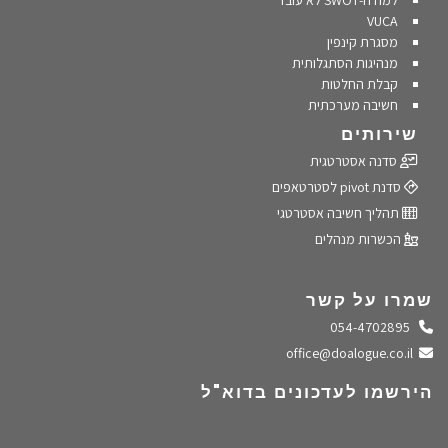
למה ה-SWOT לא עובד
VUCA
מסגרת קינפין
מנהיגות הסתגלותית
קבלת החלטות
חשיבה מערכתית
שירותים
סדנה אסטרטגית
סדנת pivot לסטרטאפים
תהליך חשיבה אסטרטגי
הכשרות מנהלים
שמרו על קשר
התקשרו אלינו
054-4702895
שלחו מייל
office@doalogue.co.il
הירשמו לעדכונים בדוא"ל