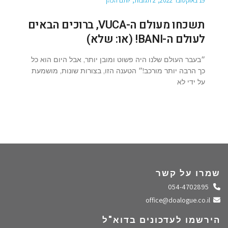
19 באוקטובר 2022
2 תגובות
יותם הכהן
תשכחו מעולם ה-VUCA, ברוכים הבאים
לעולם ה-BANI! (או: שלא)
״בעבר העולם שלנו היה פשוט ומובן יותר, אבל היום הוא כל
כך הרבה יותר מורכב!״ הטענה הזו, בצורות שונות, מושמעת
על ידי לא
שמרו על קשר
התקשרו אלינו
054-4702895
שלחו מייל
office@doalogue.co.il
הירשמו לעדכונים בדוא"ל