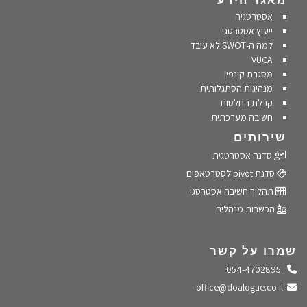
אסטרטגיה
ייעוץ אסטרטגי
למה ה-SWOT לא עובד
VUCA
מסגרת קינפין
מנהיגות הסתגלותית
קבלת החלטות
חשיבה מערכתית
שירותים
סדנה אסטרטגית
סדנת pivot לסטרטאפים
תהליך חשיבה אסטרטגי
הכשרות מנהלים
שמרו על קשר
התקשרו אלינו
054-4702895
שלחו מייל
office@doalogue.co.il