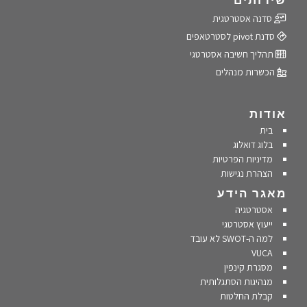
שירותים
סדנה אסטרטגית
סדנת pivot לסטרטאפים
תהליך חשיבה אסטרטגי
הכשרות מנהלים
אודות
בית
בלוג דואלוג
מדיניות הפרטיות
הצהרת נגישות
מאגר הידע
אסטרטגיה
ייעוץ אסטרטגי
למה ה-SWOT לא עובד
VUCA
מסגרת קינפין
מנהיגות הסתגלותית
קבלת החלטות