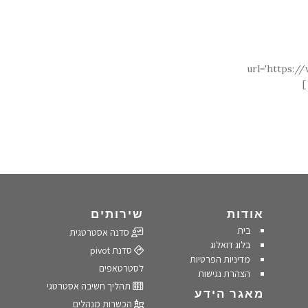
url='https:/
אודות
שירותים
בית
סדנה אסטרטגית
בלוג דואלוג
סדנת pivot
מדיניות הפרטיות
לסטרטאפים
הצהרת נגישות
תהליך חשיבה אסטרטגי
מאגר הידע
הכשרות מנהלים