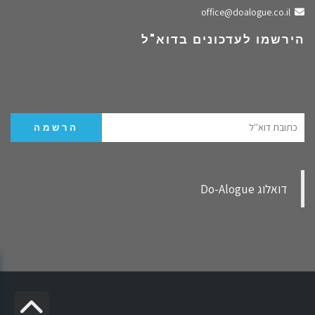
שלחו מייל
office@doalogue.co.il
הירשמו לעדכונים בדוא"ל
‏דואלוג Do-Alogue‏
✕
איך נשארים מעודכנים?
גל