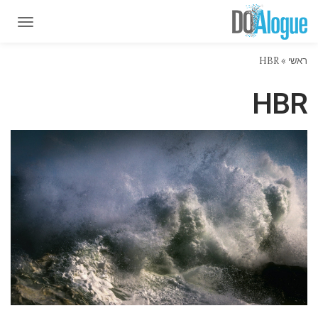
תפרי
תפרי
ראשי
»
HBR
HBR