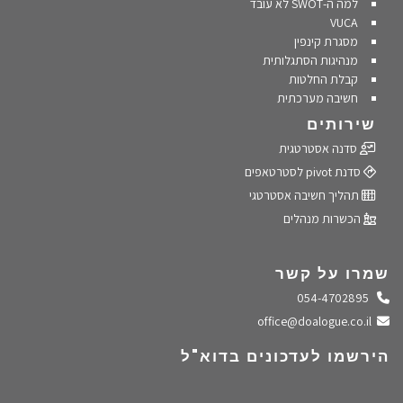
למה ה-SWOT לא עובד
VUCA
מסגרת קינפין
מנהיגות הסתגלותית
קבלת החלטות
חשיבה מערכתית
שירותים
סדנה אסטרטגית
סדנת pivot לסטרטאפים
תהליך חשיבה אסטרטגי
הכשרות מנהלים
שמרו על קשר
התקשרו אלינו
054-4702895
שלחו מייל
office@doalogue.co.il
הירשמו לעדכונים בדוא"ל