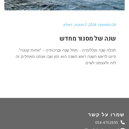
24 בספטמבר 2014
2 תגובות
דואלוג
שנה של מסגור מחדש
תִּכְלֶה שָׁנָה וְקִלְלוֹתֶיהָ… תָּחֵל שָׁנָה וּבִרְכוֹתֶיהָ – "אחות קטנה",
פיוט לראש השנה ראש השנה הוא זמן שבו אנחנו מאחלים זה
לזה ולעצמנו לשים
שמרו על קשר
התקשרו אלינו
054-4702895