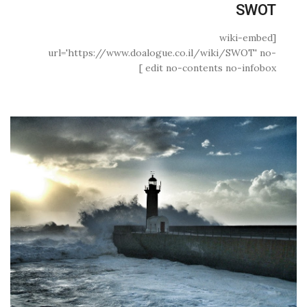
SWOT
[wiki-embed
url='https://www.doalogue.co.il/wiki/SWOT' no-
edit no-contents no-infobox ]