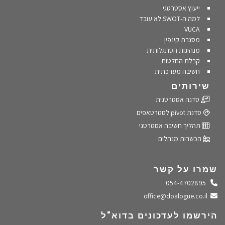
ייעוץ אסטרטגי
למה ה-SWOT לא עובד
VUCA
מסגרת קינפין
מנהיגות הסתגלותית
קבלת החלטות
חשיבה מערכתית
שירותים
סדנה אסטרטגית
סדנת pivot לסטרטאפים
תהליך חשיבה אסטרטגי
הכשרות מנהלים
שמרו על קשר
התקשרו אלינו
054-4702895
שלחו מייל
office@doalogue.co.il
הירשמו לעדכונים בדוא"ל