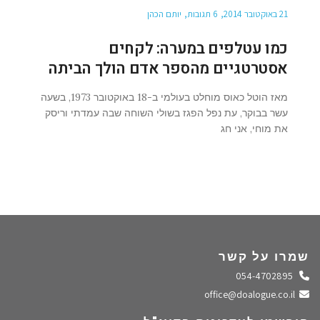
21 באוקטובר 2014
6 תגובות
יותם הכהן
כמו עטלפים במערה: לקחים
אסטרטגיים מהספר אדם הולך הביתה
מאז הוטל כאוס מוחלט בעולמי ב-18 באוקטובר 1973, בשעה
עשר בבוקר, עת נפל הפגז בשולי השוחה שבה עמדתי וריסק
את מוחי, אני חג
שמרו על קשר
התקשרו אלינו
054-4702895
שלחו מייל
office@doalogue.co.il