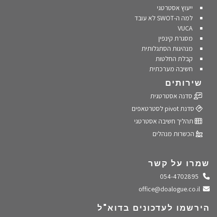
ייעוץ אסטרטגי
למה ה-SWOT לא עובד
VUCA
מסגרת קינפין
מנהיגות הסתגלותית
קבלת החלטות
חשיבה מערכתית
שירותים
סדנה אסטרטגית
סדנת pivot לסטרטאפים
תהליך חשיבה אסטרטגי
הכשרות מנהלים
שמרו על קשר
התקשרו אלינו
054-4702895
שלחו מייל
office@doalogue.co.il
הירשמו לעדכונים בדוא"ל