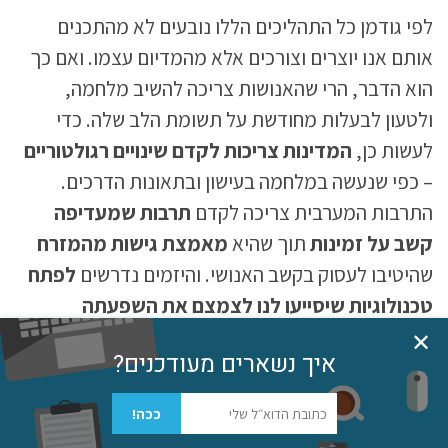
לפי גודמן כל התהליכים הללו נובעים לא מהתכנים
אותם אנו יוצרים וצורכים אלא מהמדיום עצמו. ואם כך
הוא הדבר, הרי שהאנושות צריכה להשיב מלחמה,
ולטעון לבעלות מחודשת על תשומת הלב שלה. כדי
לעשות כן,
המדינות צריכות לקדם שינויים רגולטוריים
– כפי שנעשה במלחמה בעישון ובתאונות הדרכים.
התרבות המערבית צריכה לקדם
תרבות שמעדיפה
קשב על זמינות
תוך שהיא
מאמצת גישות מהמזרח
שהיטיבו לעסוק בקשב האנושי. והיזמים נדרשים
לפתח
טכנולוגיות שיסייעו לנו לצמצם את השפעתה
המזיקה
של הטכנולוגיה ואף
לרתום אותה לטובת
✕
איך נשארים מעודכנים?
הקשב והבריאות האישית והנפשית שלנו
. בסופה של
גל
המהפכה, גודמן מבקש להקים את היוצר בחזרה על
ככה!
הגולם כך שהטכנולוגיה תשוב לשרת את האנושות ולא