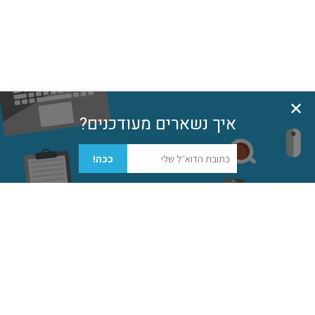
✕
איך נשארים מעודכנים?
גל
ככה!
כאשר המערכות הללו כושלות
מודחים חיש מהר
האשמים
ומחודדים הנהלים. אך דרישה זו ל'נקמה'
מודרנית אינה מסייעת למערכות להתמודד וללמוד. גם
חידוד הנהלים המבקש להפריד באופן מוצלח יותר בין
שחור ולבן מפריע לתפקוד בסופו של דבר, מאחר והוא
מוכוון למנוע את האירוע שהתרחש ולא מאפשר מקום