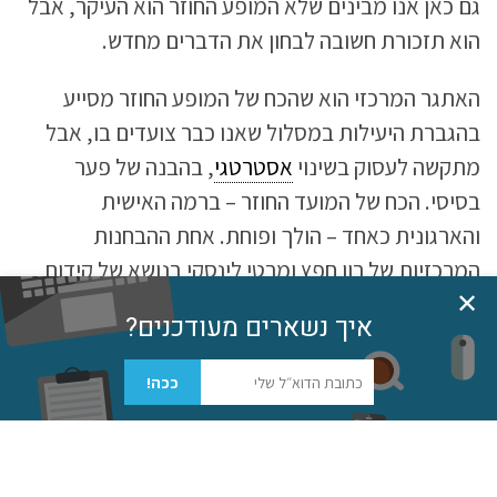
גם כאן אנו מבינים שלא המופע החוזר הוא העיקר, אבל
הוא תזכורת חשובה לבחון את הדברים מחדש.
האתגר המרכזי הוא שהכח של המופע החוזר מסייע
בהגברת היעילות במסלול שאנו כבר צועדים בו, אבל
מתקשה לעסוק בשינוי
אסטרטגי
, בהבנה של פער
בסיסי. הכח של המועד החוזר – ברמה האישית
והארגונית כאחד – הולך ופוחת. אחת ההבחנות
המרכזיות של רון חפץ ומרטי לינסקי בנושא של קידום
✕
שינוי
והסתגלות, נוגעת לכך שכדי לעורר את המערכת
איך נשארים מעודכנים?
לשינוי יש צורך לייצר לחץ לשינוי. הדרך המרכזית
גל
ליצירת לחץ הוא באמצעות שימוש מושכל בפרובוקציות.
ככה!
הבעיה היא שכוחן של פורובוקציות הולך ונמוג, ויכולת
ההשפעה שלהן פוחתת לאחר השימוש. כדי להתמודד
עם הצורך
לשמר טמפרטורת עבודה
יש הכרח
לגוון את