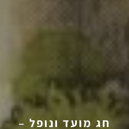
חג מועד ונופל –