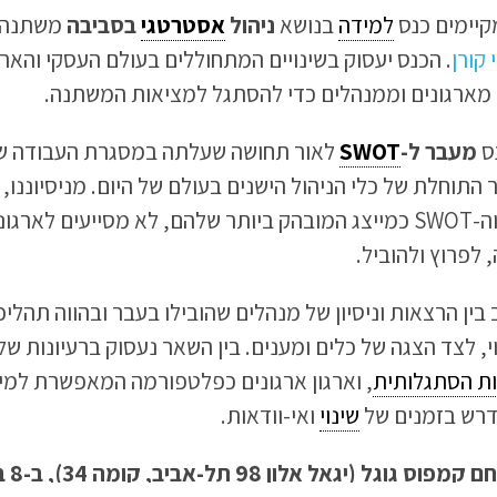
למידה
בנושא
ניהול
אסטרטגי
בסביבה
משתנה 
 קורן
. הכנס יעסוק בשינויים המתחוללים בעולם העסקי והארגו
 מארגונים וממנהלים כדי להסתגל למציאות המשתנה.
נס
מעבר ל-
SWOT
לאור תחושה שעלתה במסגרת העבודה של
 התוחלת של כלי הניהול הישנים בעולם של היום. מניסיוננו, 
הקונבנציונליים, וה-SWOT כמייצג המובהק ביותר שלהם, לא מסייעים ל
לפרוץ ולהוביל.
 בין הרצאות וניסיון של מנהלים שהובילו בעבר ובהווה תהלי
י, לצד הצגה של כלים ומענים. בין השאר נעסוק ברעיונות של
ות הסתגלותית
, וארגון ארגונים כפלטפורמה המאפשרת למיד
רש בזמנים של
שינוי
ואי-וודאות.
הכנס י