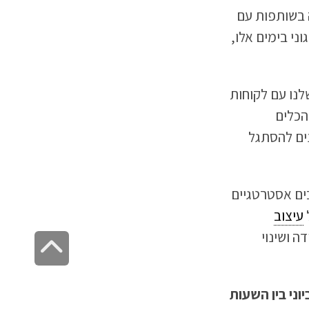
בשותפות עם
ני בימים אלו,
נו עם לקוחות
הכלים
ארגונים להסתגל
✕
איך נשארים מעודכנים?
כים אסטרטגיים
עיצוב
ככה!
ה ושינוי
גליל
ערך במתחם קמפוס גוגל (יגאל אלון 98 תל-אביב, קומה 34), ב-8 ביוני בין השעות