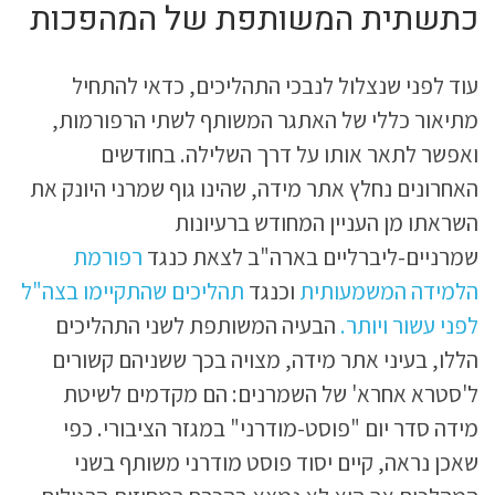
כתשתית המשותפת של המהפכות
עוד לפני שנצלול לנבכי התהליכים, כדאי להתחיל
מתיאור כללי של האתגר המשותף לשתי הרפורמות,
ואפשר לתאר אותו על דרך השלילה. בחודשים
האחרונים נחלץ אתר מידה, שהינו גוף שמרני היונק את
השראתו מן העניין המחודש ברעיונות
שמרניים-ליברליים בארה"ב לצאת כנגד
רפורמת
הלמידה המשמעותית
וכנגד
תהליכים שהתקיימו בצה"ל
לפני עשור ויותר.
הבעיה המשותפת לשני התהליכים
הללו, בעיני אתר מידה, מצויה בכך ששניהם קשורים
ל'סטרא אחרא' של השמרנים: הם מקדמים לשיטת
מידה סדר יום "פוסט-מודרני" במגזר הציבורי. כפי
שאכן נראה, קיים יסוד פוסט מודרני משותף בשני