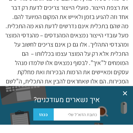
את רצפת הייצור. פועלי הייצור צריכים לדעת רק דבר
אחד וזה להגיע בזמן ולאייש את המקום המיועד להם.
מה שהם בתכלית אינם נדרשים לדעת הוא מה התכלית.
מעל עובדי הייצור נמצאים המהנדסים – מהנדסי המוצר
ומהנדסי התהליך. אלו גם כן אינם צריכים לחשוב על
התכלית אלא רק על המוצר עצמו בכללותו – הם
המומחים ל"איך". לבסוף נמצאים אלו שלמדו מנהל
עסקים ומאיישים את הרמות הבכירות ואת מחלקת
המכירות. הם אלו שאחראים להבין את התכלית, ה"לשם
מה", באופן המבוסס על עולמות תוכן ממדעי החברה.
✕
איך נשארים מעודכנים?
בכללותו, התהליך הארגוני של פס הייצור הוא לגמרי
גל
מלמעלה למטה (Top-down): איש העסקים ייזום,
ככה!
המהנדס יתכנן ופועל הייצור ייצר.