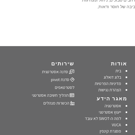
חבים סבוכים, ניהול ומנהיגות
יבה של חוסר ודאות,
אודות
שירותים
בית
סדנה אסטרטגית
בלוג דואלוג
סדנת pivot
מדיניות הפרטיות
לסטרטאפים
הצהרת נגישות
תהליך חשיבה אסטרטגי
מאגר הידע
הכשרות מנהלים
אסטרטגיה
ייעוץ אסטרטגי
למה ה-SWOT לא עובד
VUCA
מסגרת קינפין