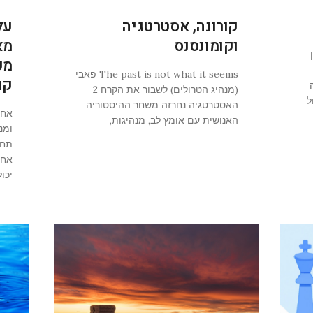
קורונה, אסטרטגיה
על
וקומונסנס
מא
מע
The past is not what it seems פאבי
קו
זה
(מנהיג הטרולים) לשבור את הקרח 2
ל
האסטרטגיה נחרזה משחר ההיסטוריה
אחד
האנושית עם אומץ לב, מנהיגות,
ומנ
תחו
אחר
יכו