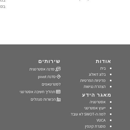
במר
בסב
אודות
שירותים
בית
סדנה אסטרטגית
בלוג דואלוג
סדנת pivot
מדיניות הפרטיות
לסטרטאפים
הצהרת נגישות
תהליך חשיבה אסטרטגי
מאגר הידע
הכשרות מנהלים
אסטרטגיה
ייעוץ אסטרטגי
למה ה-SWOT לא עובד
VUCA
מסגרת קינפין