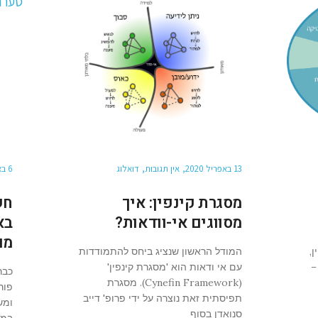
13 באפריל 2020
אין תגובות
דואלוג
6 באפריל 2020
מסגרת קינפין: איך
חש
מסווגים אי-וודאות?
בא
מו
,
המודל הראשון שנציג ביחס להתמודדות
–
עם אי ודאות הוא 'מסגרת קינפין'
כבר
(Cynefin Framework). מסגרת
פור
תפיסתית זאת נוצרה על ידי פרופ' דייב
סנואדן בסוף