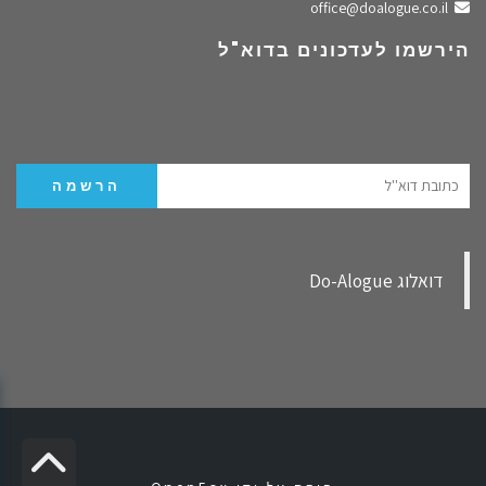
שלחו מייל
office@doalogue.co.il
הירשמו לעדכונים בדוא"ל
‏דואלוג Do-Alogue‏
✕
גל