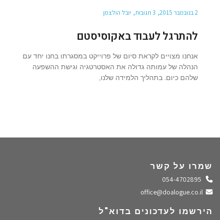
2 בנובמבר 2015
3 תגובות
יובל הולצמן
להתרגל לעבוד באקוסיסטם
אנחנו מצויים לקראת סיום של פרוייקט במסגרתו בחנו יחד עם
הנהלה של עמותה גדולה את האסטרטגיה וגישת ההשפעה
שלהם כיום. בתהליך הלמידה שלנו,
שמרו על קשר
התקשרו אלינו
054-4702895
שלחו מייל
office@doalogue.co.il
הירשמו לעדכונים בדוא"ל