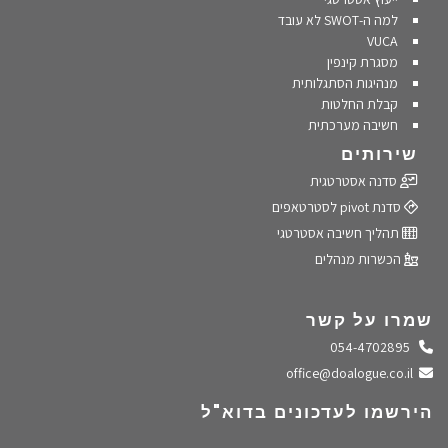
למה ה-SWOT לא עובד
VUCA
מסגרת קינפין
מנהיגות הסתגלותית
קבלת החלטות
חשיבה מערכתית
שירותים
סדנה אסטרטגית
סדנת pivot לסטרטאפים
תהליך חשיבה אסטרטגי
הכשרות מנהלים
שמרו על קשר
התקשרו אלינו
054-4702895
שלחו מייל
office@doalogue.co.il
הירשמו לעדכונים בדוא"ל