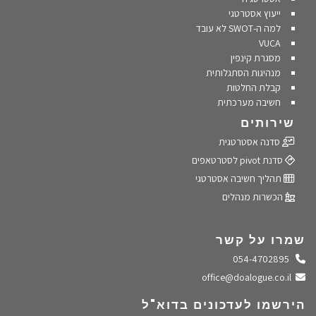
ייעוץ אסטרטגי
למה ה-SWOT לא עובד
VUCA
מסגרת קינפין
מנהיגות הסתגלותית
קבלת החלטות
חשיבה מערכתית
שירותים
סדנה אסטרטגית
סדנת pivot לסטרטאפים
תהליך חשיבה אסטרטגי
הכשרות מנהלים
שמרו על קשר
התקשרו אלינו
054-4702895
שלחו מייל
office@doalogue.co.il
הירשמו לעדכונים בדוא"ל