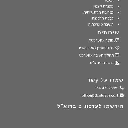
VUCA
מסגרת קינפין
מנהיגות הסתגלותית
קבלת החלטות
חשיבה מערכתית
שירותים
סדנה אסטרטגית
סדנת pivot לסטרטאפים
תהליך חשיבה אסטרטגי
הכשרות מנהלים
שמרו על קשר
התקשרו אלינו
054-4702895
שלחו מייל
office@doalogue.co.il
הירשמו לעדכונים בדוא"ל