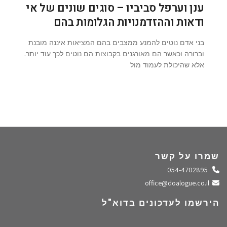
ענן וערפל סביביו – סוגים שונים של אי
ודאות וההזדמנויות הגלומות בהם
בני אדם נוטים להמנע ממצבים בהם המציאות איננה מובנת
וברורה וכאשר הם מאורגנים בקבוצות הם נוטים לכך עוד יותר.
אלא שהיכולת לעמוד מול
שמרו על קשר
התקשרו אלינו
054-4702895
שלחו מייל
office@doalogue.co.il
הירשמו לעדכונים בדוא"ל