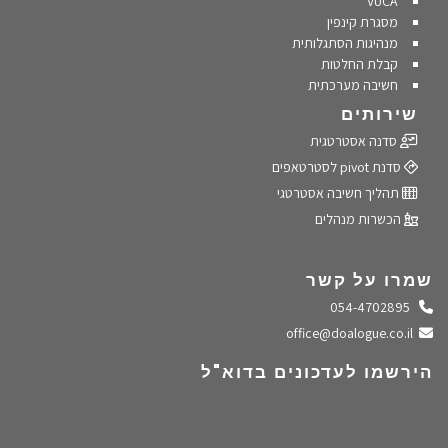
VUCA
מסגרת קינפין
מנהיגות הסתגלותית
קבלת החלטות
חשיבה מערכתית
שירותים
סדנה אסטרטגית
סדנת pivot לסטרטאפים
תהליך חשיבה אסטרטגי
הכשרות מנהלים
שמרו על קשר
התקשרו אלינו
054-4702895
שלחו מייל
office@doalogue.co.il
הירשמו לעדכונים בדוא"ל