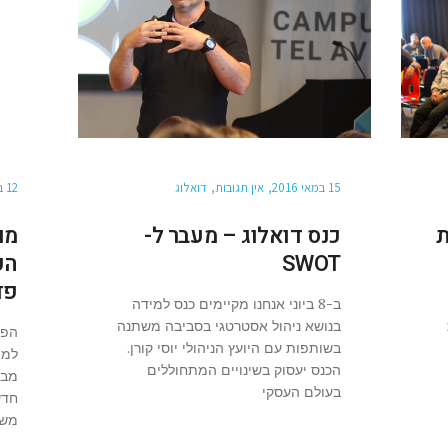
15 במאי 2016
אין תגובות
דואלוג
12 במרץ 2015
ות
כנס דואלוג – מעבר ל-
SWOT
הע
פד
ב-8 ביוני אנחנו מקיימים כנס למידה
בנושא ניהול אסטרטגי בסביבה משתנה
הפו
בשותפות עם היועץ הניהולי יוסי קורן.
למה
הכנס יעסוק בשינויים המתחוללים
מבק
בעולם העסקי
חדש
משמ