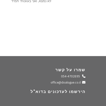
לא נמצא, ואני בעוונותי תמיד
שמרו על קשר
התקשרו אלינו
054-4702895
שלחו מייל
office@doalogue.co.il
הירשמו לעדכונים בדוא"ל