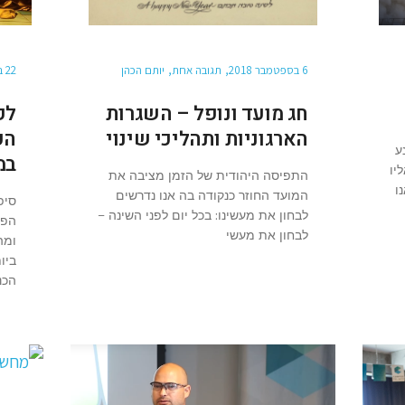
6 בספטמבר 2018
תגובה אחת
יותם הכהן
22 בינואר 2017
חג מועד ונופל – השגרות
לק
הארגוניות ותהליכי שינוי
הע
ע
במ
יו
התפיסה היהודית של הזמן מציבה את
ו
המועד החוזר כנקודה בה אנו נדרשים
סיפ
לבחון את מעשינו: בכל יום לפני השינה –
הפר
לבחון את מעשי
ומה
ביו
הכנ