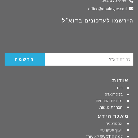
התקשרו אלינו
054-4702895
שלחו מייל
office@doalogue.co.il
הירשמו לעדכונים בדוא"ל
אודות
בית
בלוג דואלוג
מדיניות הפרטיות
הצהרת נגישות
מאגר הידע
אסטרטגיה
ייעוץ אסטרטגי
למה ה-SWOT לא עובד