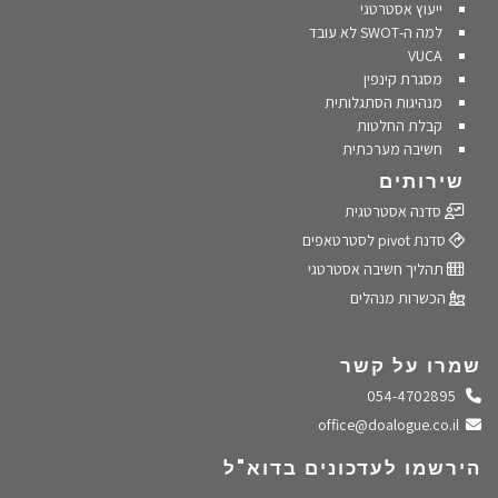
ייעוץ אסטרטגי
למה ה-SWOT לא עובד
VUCA
מסגרת קינפין
מנהיגות הסתגלותית
קבלת החלטות
חשיבה מערכתית
שירותים
סדנה אסטרטגית
סדנת pivot לסטרטאפים
תהליך חשיבה אסטרטגי
הכשרות מנהלים
שמרו על קשר
התקשרו אלינו
054-4702895
שלחו מייל
office@doalogue.co.il
הירשמו לעדכונים בדוא"ל