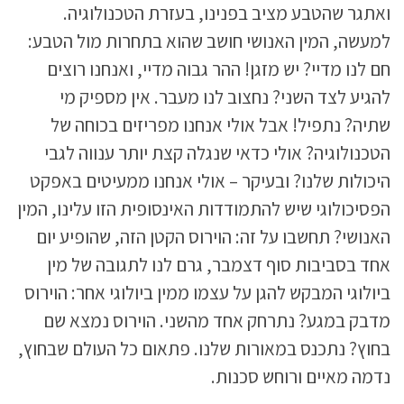
ואתגר שהטבע מציב בפנינו, בעזרת הטכנולוגיה.
למעשה, המין האנושי חושב שהוא בתחרות מול הטבע:
חם לנו מדיי? יש מזגן! ההר גבוה מדיי, ואנחנו רוצים
להגיע לצד השני? נחצוב לנו מעבר. אין מספיק מי
שתיה? נתפיל! אבל אולי אנחנו מפריזים בכוחה של
הטכנולוגיה? אולי כדאי שנגלה קצת יותר ענווה לגבי
היכולות שלנו? ובעיקר – אולי אנחנו ממעיטים באפקט
הפסיכולוגי שיש להתמודדות האינסופית הזו עלינו, המין
האנושי? תחשבו על זה: הוירוס הקטן הזה, שהופיע יום
אחד בסביבות סוף דצמבר, גרם לנו לתגובה של מין
ביולוגי המבקש להגן על עצמו ממין ביולוגי אחר: הוירוס
מדבק במגע? נתרחק אחד מהשני. הוירוס נמצא שם
בחוץ? נתכנס במאורות שלנו. פתאום כל העולם שבחוץ,
נדמה מאיים ורוחש סכנות.