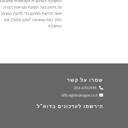
החשיבה הארגונית הקלאסית מתבוננת
על החזון כעל תמונת מציאות רצויה
אשר נדרשת לארגון כדי לדעת הארגון
הולך (מה שמכונה "כוכב צפון"). סוג
החשיבה
שמרו על קשר
התקשרו אלינו
054-4702895
שלחו מייל
office@doalogue.co.il
הירשמו לעדכונים בדוא"ל