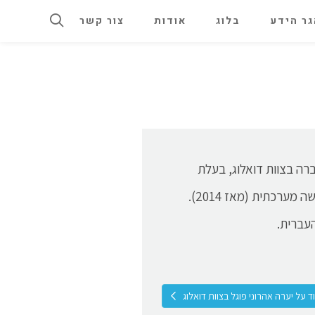
ר הידע
בלוג
אודות
צור קשר
 תוכן בחברת פרג - צעדים לשינוי חברתי. עד 2024 חברה בצוות דואלוג, בעלת
ניסיון רב בליווי תהליכי מדיניות ואסטרטגיה בגופים ביטחונים בגישה מערכתית (מאז 2014).
עברית.
 על יערה אהרוני פוגל בצוות דואלוג