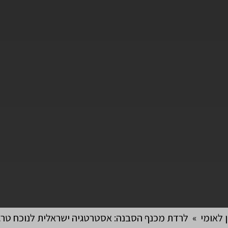
 לאומי
»
לרדת מכנף הסבנה: אסטרטגיה ישראלית לנוכח טרג