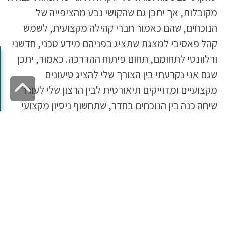
מקובלות, אך יתכן גם שהקושי נבע מהציפייה של
הנוכחים, שהם כאמור חברי קהילה מקצועית, לשמש
קהל פאסיבי למצגת שתציג בפניהם מידע טכני, חדשני
✕
ורלוונטי לתחומם, תחום פיתוח ההדרכה. כאמור, יתכן
איך נשארים מעודכנים?
שגם אני נקרעתי בין הצורך שלי להציג טיעונים
גל
מקצועיים ומדוייקים תיאורטית לבין הרצון שלי לעורר
ככה!
שיחה כנה בין הנוכחים בחדר, שתחשוף ניסיון מקצועי
ושתעניק למודלים התיאורטיים נופך אישי וייחודי – הרי
זו הדרך של דואלוג להגיע עם הנוכחים בדיון לידע חדש
ומעשי.
לעומת החוויה הזו, כאשר הנחיתי בעבר דיונים דומים עם
קהל של מנהלים ומקבלים החלטות, הדיון פנה באופן
טבעי לדיון עומק החושף מקרי בוחן. בדיון כזה,
הניסיון
המעשי
מאפשר עימות וניכוס של הטענות המבניות