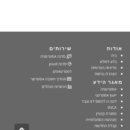
אודות
שירותים
בית
סדנה אסטרטגית
בלוג דואלוג
סדנת pivot
מדיניות הפרטיות
לסטרטאפים
הצהרת נגישות
תהליך חשיבה אסטרטגי
מאגר הידע
הכשרות מנהלים
אסטרטגיה
ייעוץ אסטרטגי
למה ה-SWOT לא עובד
VUCA
מסגרת קינפין
מנהיגות הסתגלותית
קבלת החלטות