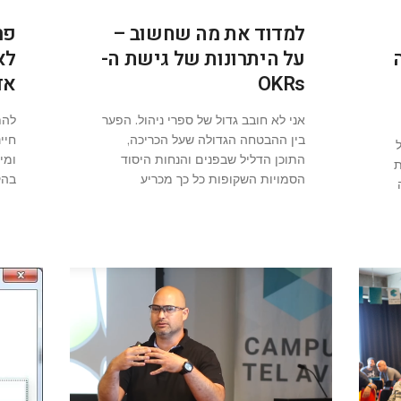
למדוד את מה שחשוב –
פר
על היתרונות של גישת ה-
לא
OKRs
אד
אני לא חובב גדול של ספרי ניהול. הפער
להת
בין ההבטחה הגדולה שעל הכריכה,
חיי
התוכן הדליל שבפנים והנחות היסוד
ומי
ת
הסמויות השקופות כל כך מכריע
בהק