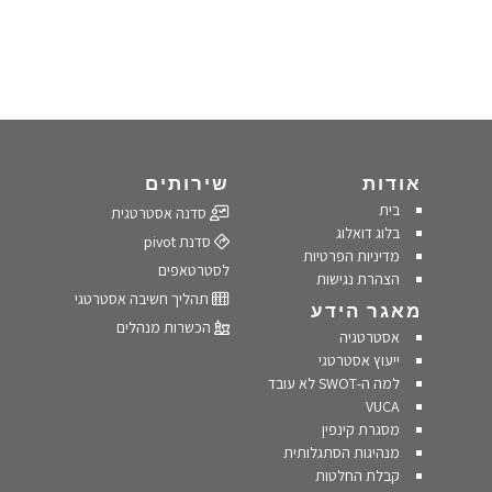
אודות
שירותים
בית
סדנה אסטרטגית
בלוג דואלוג
סדנת pivot
מדיניות הפרטיות
לסטרטאפים
הצהרת נגישות
תהליך חשיבה אסטרטגי
מאגר הידע
הכשרות מנהלים
אסטרטגיה
ייעוץ אסטרטגי
למה ה-SWOT לא עובד
VUCA
מסגרת קינפין
מנהיגות הסתגלותית
קבלת החלטות