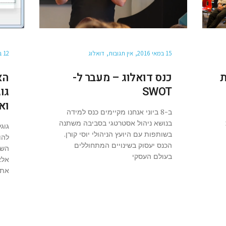
15 במאי 2016
אין תגובות
דואלוג
12 בפברואר 2015
ות
כנס דואלוג – מעבר ל-
הא
SWOT
גו
וא
ב-8 ביוני אנחנו מקיימים כנס למידה
בנושא ניהול אסטרטגי בסביבה משתנה
גוג
בשותפות עם היועץ הניהולי יוסי קורן.
להו
הכנס יעסוק בשינויים המתחוללים
השנ
בעולם העסקי
אלא
את 