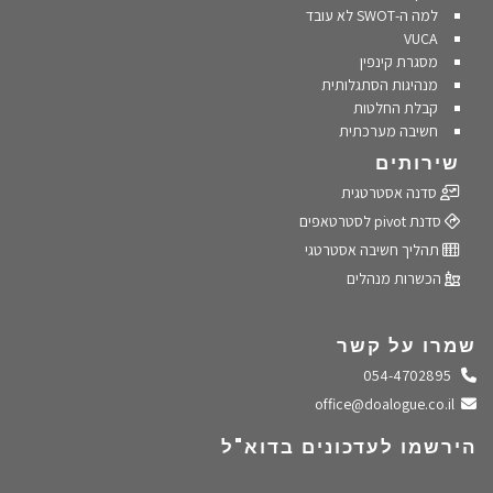
למה ה-SWOT לא עובד
VUCA
מסגרת קינפין
מנהיגות הסתגלותית
קבלת החלטות
חשיבה מערכתית
שירותים
סדנה אסטרטגית
סדנת pivot לסטרטאפים
תהליך חשיבה אסטרטגי
הכשרות מנהלים
שמרו על קשר
התקשרו אלינו
054-4702895
שלחו מייל
office@doalogue.co.il
הירשמו לעדכונים בדוא"ל