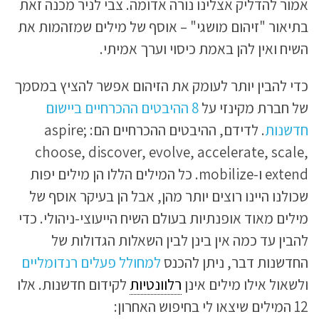
אמור להדליק אצלינו נורה אדומה. צבי לניר מכנה זאת
בתיאור "זיהום מושגי" – אוסף של מילים שמזהמות את
השיח ואין להן באמת כיסוי וערך אמיתי.
כדי להבין יותר לעומק את הזיהום אפשר להציץ במסמך
של חברת מקינזי על
8 ההיבטים ההכרחיים ביישום
חדשנות
. לדידם, ההיבטים ההכרחיים הם: aspire;
choose, discover, evolve, accelerate, scale,
extend ו-mobilize. כל המילים הללו הן מילים יפות
שכולנו היינו רוצים יותר מהן, אבל הן בעיקר אוסף של
מילים מאוד אופנתיות בעולם השיח הייעוצי-ניהולי. כדי
להבין עד כמה אין בינן לבין השאלות הגדולות של
החדשנות דבר, ניתן להכנס
למחולל פעלים רנדומליים
ולשאול אילו מילים אינן
רלוונטיות
לקידום חדשנות. אלו
12 המילים שיצאו לי בחיפוש האחרון: