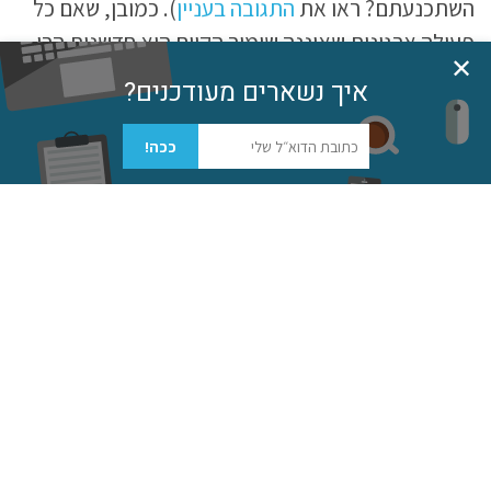
השתכנעתם? ראו את
התגובה בעניין
). כמובן, שאם כל
פעולה ארגונית שאיננה שימור הקיים היא חדשנות הרי
✕
שהחדשנות עצמה היא
מושג
נטול ערך.
איך נשארים מעודכנים?
גל
לתעש את החדשנות
ככה!
הזיהום הזה בולט עוד יותר
במאמר נוסף
שפורסם
בסמיכות זמנים באותה במה. המאמר מתאר מחקר על
מערכות לניהול חדשנות שנערך בקרב 154 חברות על
פני 5 שנים, במעורבות של 3.5 מליון עובדים. המחקר
הציג את המסקנות "המפתיעות" הבאות לגבי
הפרמטרים שגורמים ליותר רעיונות טובים להווצר
ולהתקבל בחברות ומקבלים ביטוי גם בשורת הרווח של
חבורת אלו: