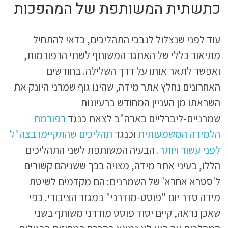
כתשתית המשותפת של המהפכות
עוד לפני שנצלול לנבכי התהליכים, כדאי להתחיל
מתיאור כללי של האתגר המשותף לשתי הרפורמות,
ואפשר לתאר אותו על דרך השלילה. בחודשים
האחרונים נחלץ אתר מידה, שהינו גוף שמרני היונק את
השראתו מן העניין המחודש ברעיונות
שמרניים-ליברליים בארה"ב לצאת כנגד
רפורמת
הלמידה המשמעותית
וכנגד
תהליכים שהתקיימו בצה"ל
לפני עשור ויותר.
הבעיה המשותפת לשני התהליכים
הללו, בעיני אתר מידה, מצויה בכך ששניהם קשורים
ל'סטרא אחרא' של השמרנים: הם מקדמים לשיטת
מידה סדר יום "פוסט-מודרני" במגזר הציבורי. כפי
שאכן נראה, קיים יסוד פוסט מודרני משותף בשני