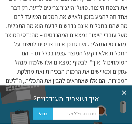
את רצפת הייצור. פועלי הייצור צריכים לדעת רק דבר
אחד וזה להגיע בזמן ולאייש את המקום המיועד להם.
מה שהם בתכלית אינם נדרשים לדעת הוא מה התכלית.
מעל עובדי הייצור נמצאים המהנדסים – מהנדסי המוצר
ומהנדסי התהליך. אלו גם כן אינם צריכים לחשוב על
התכלית אלא רק על המוצר עצמו בכללותו – הם
המומחים ל"איך". לבסוף נמצאים אלו שלמדו מנהל
עסקים ומאיישים את הרמות הבכירות ואת מחלקת
המכירות. הם אלו שאחראים להבין את התכלית, ה"לשם
מה", באופן המבוסס על עולמות תוכן ממדעי החברה.
✕
איך נשארים מעודכנים?
בכללותו, התהליך הארגוני של פס הייצור הוא לגמרי
גל
מלמעלה למטה (Top-down): איש העסקים ייזום,
ככה!
המהנדס יתכנן ופועל הייצור ייצר.