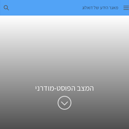
מאגר הידע של דואלוג
חיפו
המצב הפוסט-מודרני