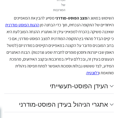
של
המורכבות
השימוש במושג ה
מצב הפוסט-מודרני
מסייע להבין את המאפיינים
הייחודיים של התקופה הנכחית, תוך כדי הבחנה מן
ההגות הפוסט-מודרנית
שאיננה משיקה בהכרח למפאייני עידן זה ואתגריו. ההנחה המובלעת היא
כי קיים הבדל מהותי בין התקופה המודרנית למצב הפוסט-מודרני, אם כי
ברוב המובנים מדובר על הקצנה במאפיינים הקיימים במודרניזם (למשל
האופן שבו ייצרנות וחסכון מומרים לחברת שפע וצרכנות). הבנת האתגרים
הנעוצים בעידן זה, ובכללם עלייה במרוכבות ובקצב האירועים, מהפכת
המידע, לצד טשטוש גבולות וסמכות תאפשר לפתח תפיסה ניהולית
מותאמת ו
רלוונטית
.
העידן הפוסט-תעשייתי
אתגרי הניהול בעידן הפוסט-מודרני
✕