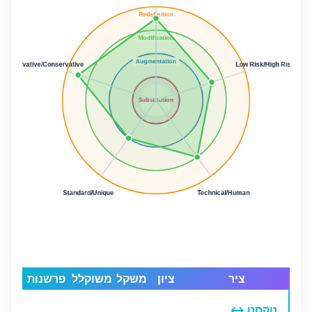
ציר
ציון
משקל
משוקלל
פרשנות
טקסט ↔