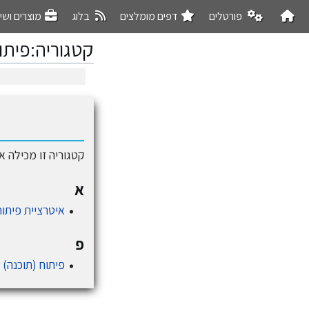
פורטלים
דפים מומלצים
בלוג
מוצרים ושי
קטגוריה
:
פיתוח
קפיצה
קפיצה
לניווט
לחיפוש
קטגוריה זו מכילה את 2 הדפים המוצגים להלן, ומכילה בסך־הכול 
א
איטרציית פיתוח
פ
פיתוח (תוכנה) א