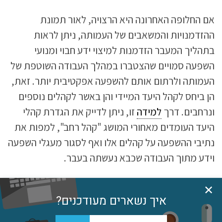
אם החלופה האחרונה היא הרצויה, לאור תמונת
ההזדמנויות והמשאבים של העמותה, ניתן לראות
בתהליך המעבר הזדמנות למיצוי ידע חבוי ומנועי
השפעה סמויים שהצטברו במהלך העבודה השוטפת של
העמותה ולרתום אותם להשפעה אפקטיבית יותר. זאת,
הן ביחס לקהל היעד המיידי והן באשר לקהלים נוספים
ונרחבים. דרך
למידה
זו, ניתן לדייק את הגדרת קהלי
היעד העומדים מאחורי המושג "קהל רחב", למפות את
נתיבי ההשפעה על קהלים אלו ואף לסגור מעגלי השפעה
וידע מתוך העבודה שכבא נעשתה בעבר.
אלא, שמיצוי ההזדמנות כרוך בנכונות לאתגור דפוס
✕
איך נשארים מעודכנים?
הניהול הקלאסי כפי שהוא מתבטא בניהול העמותה. אנו
מכנים את המעבר הנדרש כתנועה מניהול פרוייקטאלי
גל