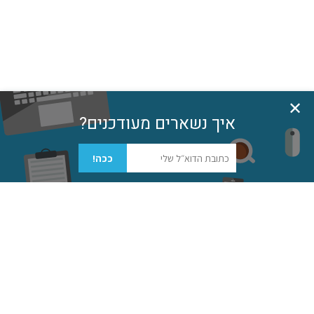
✕
איך נשארים מעודכנים?
גל
ככה!
כאשר המערכות הללו כושלות
מודחים חיש מהר
האשמים
ומחודדים הנהלים. אך דרישה זו ל'נקמה'
מודרנית אינה מסייעת למערכות להתמודד וללמוד. גם
חידוד הנהלים המבקש להפריד באופן מוצלח יותר בין
שחור ולבן מפריע לתפקוד בסופו של דבר, מאחר והוא
מוכוון למנוע את האירוע שהתרחש ולא מאפשר מקום