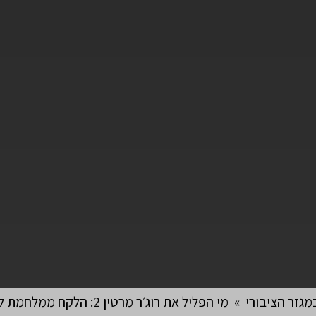
גזר הציבורי
»
מי הפליל את רוג׳ר מרטין 2: הלקח ממלחמת לבנון ה-2 ולמה ייעוץ אסטרטגי לא עובד