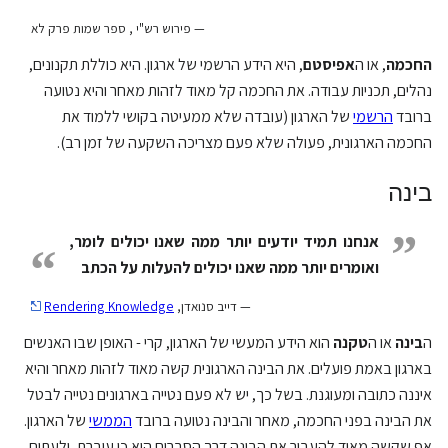
— פירוש רש"י , ספר שמות פרק לא
החכמה
, או ה
אפיסטם
, היא הידע הרשמי של ארגון. היא כוללת תקנונים,
נהלים, תכניות עבודה. את החכמה קל מאוד לזהות מאחר והיא נטועה
ברובד
הרשמי
של הארגון (עובדה שלא ממעיטה בקושי ללמוד את
החכמה הארגונית, פעולה שלא פעם מצריכה השקעה של זמן רב).
בינה
”
אנחנו תמיד יודעים יותר ממה שאנו יכולים לומר,
“
ואומרים יותר ממה שאנו יכולים להעלות על הכתב
— דייב סנואדן,
Rendering Knowledge
ה
בינה
או ה
טקנה
הוא הידע המעשי של הארגון, קרי - האופן שבו האנשים
בארגון באמת פועלים. את הבינה הארגונית קשה מאוד לזהות מאחר והיא
איננה כתובה ומעוגנת. בשל כך, יש לא פעם נטייה בארגונים נטייה לבטל
את הבינה בפני החכמה, מאחר והבינה נטועה ברובד
הממשי
של הארגון.
אף שקשה מאוד להעביר את הבינה דרך הסברים היא כן עוברת, ולעתים