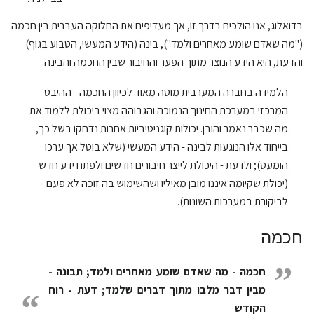
בדואלוג, אנו הולכים בדרך זו, אך מעדיפים את החלוקה העברית בין חכמה
("מה שאדם שומע מאחרים ולמד"), בינה (הידע המעשי, הטבוע בגוף)
והדעת, היא הידע הנוצר מתוך הפער והחיבור שבין החכמה והבינה.
הלמידה בחברה המערבית מוטה מאוד לכיוון החכמה - ההיבט
המרכזי במערכת החינוך הנמוכה והגבוהה מצוי ביכולת ללמוד את
מה שכבר נאמר והובן. יכולות קוגניטיביות אחרות נדחקו בשל כך,
בייחוד אלו הנוגעות לבינה - הידע המעשי (שלא בוטל אך ערכו
הומעט); ולדעת - היכולת לייצר חיבורים חדשים ולפתח ידע חדש
(יכולת שקיומה איננו מובן מאיליו ושהשימוש בה זוכה לא פעם
לביקורת במערכות השונות).
חכמה
”
חכמה - מה שאדם שומע מאחרים ולמד; תבונה -
מבין דבר מלבו מתוך דברים שלמד; דעת - רוח
“
הקודש