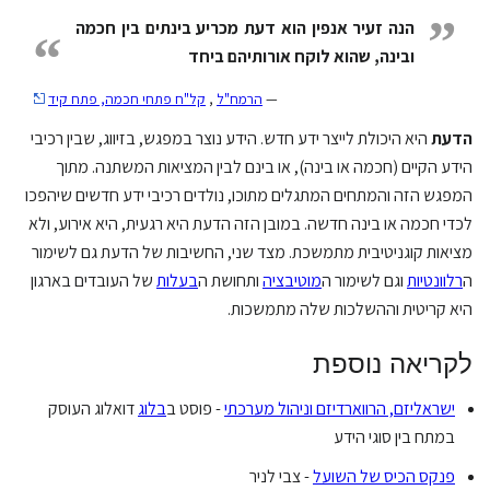
”
הנה זעיר אנפין הוא דעת מכריע בינתים בין חכמה
“
ובינה, שהוא לוקח אורותיהם ביחד
—
הרמח"ל
,
קל"ח פתחי חכמה, פתח קיד
הדעת
היא היכולת לייצר ידע חדש. הידע נוצר במפגש, בזיווג, שבין רכיבי
הידע הקיים (חכמה או בינה), או בינם לבין המציאות המשתנה. מתוך
המפגש הזה והמתחים המתגלים מתוכו, נולדים רכיבי ידע חדשים שיהפכו
לכדי חכמה או בינה חדשה. במובן הזה הדעת היא רגעית, היא אירוע, ולא
מציאות קוגניטיבית מתמשכת. מצד שני, החשיבות של הדעת גם לשימור
ה
רלוונטיות
וגם לשימור ה
מוטיבציה
ותחושת ה
בעלות
של העובדים בארגון
היא קריטית וההשלכות שלה מתמשכות.
לקריאה נוספת
ישראליזם, הרווארדיזם וניהול מערכתי
- פוסט ב
בלוג
דואלוג העוסק
במתח בין סוגי הידע
פנקס הכיס של השועל
- צבי לניר