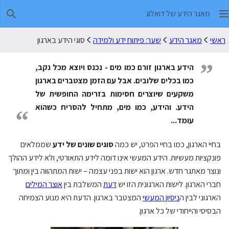
מאגר הידע של דואלוג
חיפו
ראשי
מאגר הידע
שער: פיתוח ידע ולמידה
סוגי הידע בארגון
”
הידע בארגון זורם כמו מים - נכנס ויוצא מכל נקב,
כמו בכלים שלובים. אבל עם הזמן מצטברים בארגון
משקעים שיוצרים חסימות בזרימה החופשית של
הידע. והידע, כמו מים, מתחיל להסריח כשהוא
“
עומד...
בחיי הארגון, כמו בחיי הפרט, יש כמה
סוגים שונים של ידע
שממלאים
פונקציות מעשיות. הידע המעשי אינו דומה לידע התאורטי, ולא לידע ההולך
ונוצר מאתגר חדש. ארגון הוא ישות בפני עצמה – ישות המתהווה בין ומתוך
חברי הארגון. לישות הארגונית הזו יש
דעת
המשלבת בין
אוצר המילים
הארגוני לבין ה
ניסיון המעשי
המצטבר בארגון. הדעת היא מנוע הצמיחה
הבסיסי והייחודי של כל ארגון.