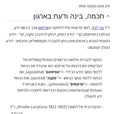
ידע איננו מקשה אחת.
חכמה, בינה ודעת בארגון
ד"ר
צבי לניר
, לאור פרשנות שלו לחלוקה ש
אריסטו
עורך בין סוגי ידע,
מבחין בין אפיסטם, קרי - הידע הקיים, הניתן לכתיבה; טקנה, קרי - הידע
המעשי הטבוע באנשים ואיננו ניתן להעברה טקסטואלית; פרונסיס - הידע
ההולך ומתהווה:
המקור להגדרת שלושת הכישורים האינטלקטואליים של
הפרקסיס הוא בהגותו של אריסטו. הוא שהגדיר את הכושר
ללמוד מתוך הידע הכללי - ה"
אפיסטם
" (
epistēmē
), את
הכושר ללמוד מתוך הניסיון - ה"
טקנה
" (
technē
), ואת הכושר
להמשיג - ה"
פרונסיס
" (
phronēsis
)... כוונתי כאן היא ל-
Intellectual Virtues כתכונות הנדרשות לחשיבה ולפיתוח
ידע לפעולה.
– פנקס הכיס של השועל (Kindle Locations 3412-3415), ד"ר
צבי לניר.