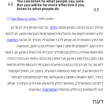
You can listen to what people say, sure.
“
But you will be far more effective if you
”
listen to what people do
Two Ways to Listen
, Seth Godin
תהליך הבנת הבינה בארגון מכונה
חילוץ
. על מנת שניתן יהיה לגזור מן
הידע המעשי הקיים את ההשלכות האסטרטגיות הנובעות ממנו, יש להפוך
את הידע המעשי לכזה שניתן לדבר אותו/עליו. תהליך זה מכונה
המשגה
-
הידע הופך למושגים חדשים. כאשר התהליכים בריאים, ההמשגה
מתרחשת מאיליה, כחלק מן התהליך ההכרחי של השיח בארגון. אך כאשר
נוצר נתק בין הרמות בארגון, ועל אחת כמה וכמה כאשר יש בכורה ברורה
לחכמה על פני הבינה (בכורה המייצרת התנגדות להכנסת מילים חדשות
לז'רגון הארגוני), יש קושי בהמשגה הטבעית. במצב זה, השיח הקבוצתי
בחדר, לאור הסוגיות היומיות בארגון ולאור מודלים תפיסתיים רלוונטיים
("חכמה מאפשרת"), מאפשר לחלץ ולהמשיג את הידע הקיים כך שניתן
יהיה להשתמש בו כחלק מפיתוח ה
אסטרטגיה
הארגונית.
דעת