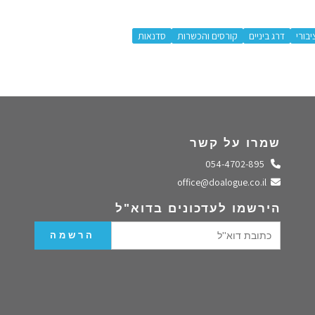
יבורי
דרג ביניים
קורסים והכשרות
סדנאות
שמרו על קשר
התקשרו אלינו
054-4702-895
שלחו מייל
office@doalogue.co.il
הירשמו לעדכונים בדוא"ל