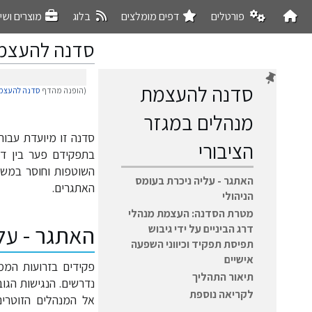
פורטלים
דפים מומלצים
בלוג
מוצרים ושי
סדנה להעצמת
סדנה להעצמת
(הופנה מהדף
סדנה להעצמת
מנהלים במגזר
קפיצה
קפיצה
סדנה זו מיועדת עבור
לניווט
לחיפוש
הציבורי
בתפקידם פער בין דר
השוטפות וחוסר במש
האתגר - עליה ניכרת בעומס
האתגרים.
הניהולי
מטרת הסדנה: העצמת מנהלי
האתגר - עלי
דרג הביניים על ידי גיבוש
תפיסת תפקיד וכיווני השפעה
אישיים
פקידים בזרועות הממש
תיאור התהליך
נדרשים. הנגישות הג
לקריאה נוספת
אל המנהלים הזוטרים