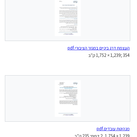
העצמת דרג ביניים במגזר הציבורי.pdf
‪1,752 × 1,239‬; 354 ק"ב
מנהיגות עובדים.pdf
1,239 × 1,754, 2 דפים; 235 ק"ב