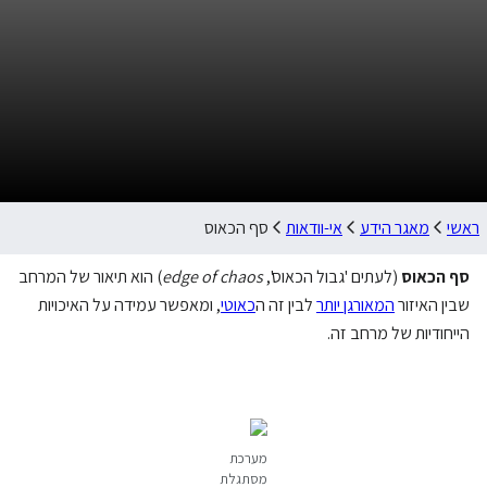
ראשי
מאגר הידע
אי-וודאות
סף הכאוס
סף הכאוס
(לעתים 'גבול הכאוס',
edge of chaos
) הוא תיאור של המרחב
שבין האיזור
המאורגן יותר
לבין זה ה
כאוטי
, ומאפשר עמידה על האיכויות
הייחודיות של מרחב זה.
מערכת
מסתגלת