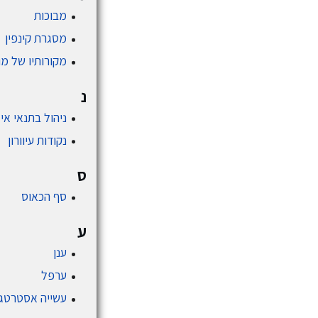
מבוכות
מסגרת קינפין
מקורותיו של מושג 
נ
ניהול בתנאי אי-
נקודות עיוורון
ס
סף הכאוס
ע
ענן
ערפל
עשייה אסטרטג