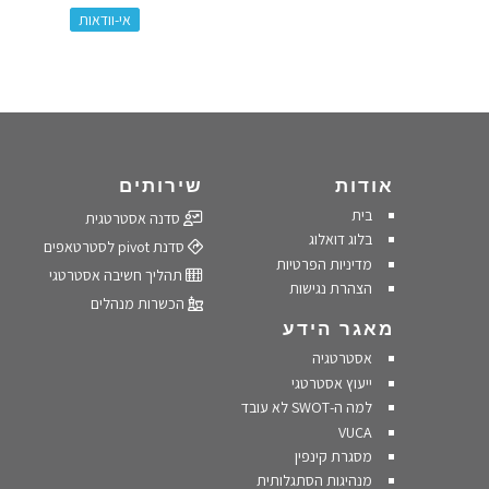
אי-וודאות
אודות
שירותים
בית
סדנה אסטרטגית
בלוג דואלוג
סדנת pivot לסטרטאפים
מדיניות הפרטיות
תהליך חשיבה אסטרטגי
הצהרת נגישות
הכשרות מנהלים
מאגר הידע
אסטרטגיה
ייעוץ אסטרטגי
למה ה-SWOT לא עובד
VUCA
מסגרת קינפין
מנהיגות הסתגלותית