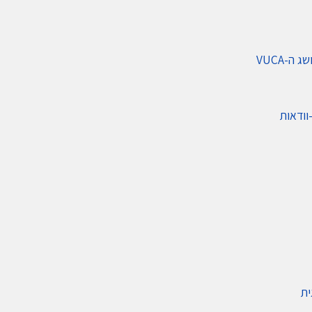
ה-VUCA
וודאות
ית