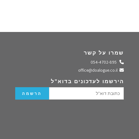
שמרו על קשר
התקשרו אלינו
054-4702-895
שלחו מייל
office@doalogue.co.il
הירשמו לעדכונים בדוא"ל