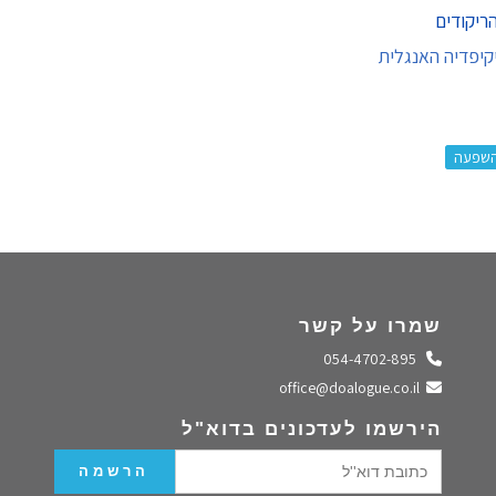
ריקודים
קיפדיה האנגלית
שפעה
שמרו על קשר
התקשרו אלינו
054-4702-895
שלחו מייל
office@doalogue.co.il
הירשמו לעדכונים בדוא"ל