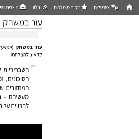
פורטלים
דפים מומלצים
בלוג
מוצרים ושי
עור במשחק
עור במשחק
(
 game
קפיצה
קפיצה
לניווט
לחיפוש
לדאוג להצלחתו.
השבריריות 
הסיכונים, ו
המחזורים ש
מעשיהם - בי
להרוויח על ח