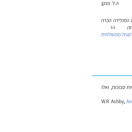
ה.ל. מנקן
 המולידה הכרה
ה.
טגיה ממשלתית
ת סבוכות, ואלו
W.R. Ashby,
An