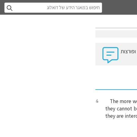
ופורצות
The more we
they cannot b
they are inte