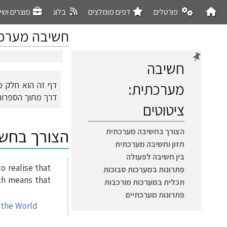
פורטלים
דפים מומלצים
בלוג
מוצרים ושי
חשיבה מערכת
חשיבה
מערכתית:
דף זה הוא חלק 
קפיצה
קפיצה
לניווט
לחיפוש
דרך מתוך הספרות 
ציטוטים
הצורך בחש
הצורך בחשיבה מערכתית
חזון וחשיבה מערכתית
בין חשיבה לפעולה
 realise that
פתרונות במערכות סבוכות
ch means that
תכלית במערכות מורכבות
פתרונות מערכתיים
 the World