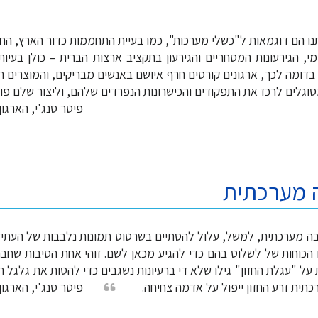
נו הם דוגמאות ל"כשלי מערכות", כמו בעיית התחממות כדור הארץ, החור
י, הגירעונות המסחריים והגירעון בתקציב ארצות הברית – כולן בעיות
בדומה לכך, ארגונים קורסים חרף איושם באנשים מבריקים, והמוצרים 
סוגלים לרכז את התפקודים והכישרונות הנפרדים שלהם, וליצור שלם פו
פיטר סנג'י, הארגון 
 מערכתית
בה מערכתית, למשל, עלול להסתיים בשרטוט תמונות נלבבות של העתיד
כוחות של לשלוט בהם כדי להגיע מכאן לשם. זוהי אחת הסיבות שחבר
 על "עגלת החזון" גילו שלא די ברעיונות נשגבים כדי להטות את גלגל 
תית זרע החזון ייפול על אדמה צחיחה.
פיטר סנג'י, הארגון 