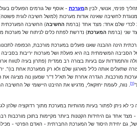
הליך פנימי, אנושי, לבין
ה
מערכת
- אוסף של גורמים הפועלים בעול
א מנוגדת לחשיבה שאינה אודות מערכות (למשל חשיבה לוגית פשוט
ות לכדי שלם אחד: מצד אחד (ברמת
החשיבה
) החשיבה המערכתית מ
צד שני (ברמת
המערכת
) נדרשת לפתח כלים לניתוח של מערכות מו
כתית הינה ההבנה שאנו פועלים במערכת מורכבת, הכפופה לתכונות
ל הסביבה המשימתית בה היא פועלת ושל מערכות יריבות בסביבה הז
ה והתמודדות עם בעיות בצורה רב ממדית (פתרון בעיה לטווח ארוך 
ורה שתעלים אותה כליל מארגון שלם ולא רק ממערכת אחת בו)". יח
רכות מורכבות. הגדרה אחרת של תא"ל ד"ר שמעון נוה מציגה את 
]
1
[
"
. נווה, לעומת יחזקאלי, מדגיש את ההיבט היישומי של החשיבה ה
כי לא ניתן לפתור בעיות מהותיות במערכת מתוך רדוקציה שלהן לגו
 מצד אחד גם היחידות הקטנות ביותר מקיימות בתוכן מורכבות רבה
של, גם יחידת היסוד של המערכת החברתית - האדם הפרטי - מכיל