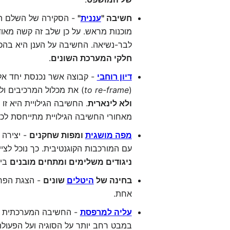
חשיבה "
עננית
"
- הסקירה של השלם המע
מוכנות מראש. על כן שלב זה קשה מאוד 
לבר-נשיאה. החשיבה על הענן היא בה
חלקי המערכת השונים
.
דיון רוחבי
- קבוצה אשר נכנסת יחד אל 
(
to re-frame
) את מכלול המרכיבים ו
ולא לינארית
. החשיבה הגילויית היא ז
מאחורי החשיבה הגילויית מתייחסת לכך
מפה מושגית
ומפות שחקנים
- יצירה 
עם המורכבות הקוגנטיבית. כך נוכל לצי
ניגודים משלימים ומתחים מובנים
בין
בחינה של
היטלים
שונים
- הצגת הפרס
אחת.
עליה למרפסת
- החשיבה המערכתית מחי
במבט רחב יותר על הסוגיה ועל הפעולה