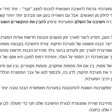
רכתי גורמת לחשיבה האנושית להכנס למצב "ענני" - יותר מידי 
לחלק מן האנשים. אבל עם השהייה בענן אנו מבינים יותר ויותר קשרי
כרח
חשיבה על השלם
המערכתי וניסיון
להבין את ההקשרים השוני
הענן, תסייע ליצור לאורך זמן מושגים והבנות חדשות אודות המערכ
לייצר הבנה פשוטה של מערכת הזיקות. צורת החשיבה בקבוצה מאפ
ו שמייצרת לאורך זמן ולעתים ברגעי גילוי מהירים הבנות חדשות ומ
 שבמערכת רב הסמוי על הגלוי, והפיכת דפוס למובן היא אקט של ה
של מפות, בין אם אלו ממפות שחקנים, מגמות ווקטורים, ובין אם מי
יר את מערכת הזיקות, לדון בה, ולבסוף לנוע אל עבר המסגרת הכלל
 רכיבי המערכת.
פקטיבות השונות להתבוננות במערכת מאפשרת הבנה טובה יותר ש
יבת שהייה שמנוגדת לצורת החשיבה שלנו תוך כדי פעולה. לכן עלי
 שלנו בתוכה.