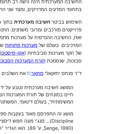
החשיבה המערכתית הינה גישה רב תחומי
בתחומי המדעים המדוייקים, ומצד שני התנ
השימוש בביטוי
חשיבה מערכתית
בתוך ה
פרוייקטים מורכבים ומרובי משתנים. התנסו
זאת, החשיבה ההנדסית על מערכות מתמצה
המרכיבים. בעולם של
מערכות פתוחות
שבו
של חקר מערכות סביבתיות (
אקו-סיסטם
)
סבוכות, שנסמכת
תורת המערכות הסבוכו
ד"ר פנחס יחזקאלי
מתאר
את השלבים המ
חיים במונחים של תורת המערכות המו
המשימתית", בעולם דינאמי, המשתנה במהיר
(Senge, 1990, ע