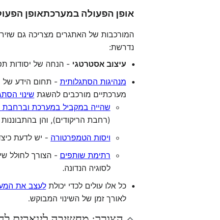
אופן הפעולה במערכת
אופן הפעו
המורכבות של האתגרים מצריכה גם שזירה
נדרשת:
עיצוב אסטרטגי
- הנחה של יסודות תפי
מנהיגות הסתגלותית
- תחום הידע של ה
מערכתיים מורכבים להשגת
שינוי הסתג
שהייה במקביל במערכת וברחבת ה
(רחבת הריקודים), והן בהתבוננו
ויסות הטמפרטורה
- יש לדעת כיצד
רתימת שותפים
- הצורך לחולל שי
לסוגיה הנדונה.
כל אלו עולים לכדי יכולת
לעצב את המע
לאורך זמן של השינוי המבוקש.
הצורך: מחשיבה לינארית ל