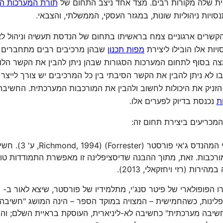
ת שלה מקורות רבים. מצד אחד ניצב התחום של
תורת המערכות ה
סויות ניהוליות שונות, במגזר העסקי, הממשלתי, והצבאי.
קשרים ארגוניים צמח בראשיתו בתחום של הנדסת תעשיה וניהול לאו
יות אלו הובילו ליצירת
מפות תכנון
שבהן מרכיבים רבים מתחברים 
 בסוף לתחום המערכות הסגורות שבהן ניתן להבין את הקשר הלוגי
 לא ניתן להבין את הקשר הסיבתי בין כל המרכיבים יש צורך לייצ
הזניק את היכולות לחשוב ולהבין את המורכבות המערכתית. החשיב
ת
נכנסת בדיוק לפערים אלו.
כריעים ביצירת תחום זה:
המושג חשיבה מערכתי
רכבות. זאת, מתוך ההבנה שדיסציפלינה זו מאפשרת התמודדות טוב
ות (רזי ויחזקאלי, 2013).
' 89). הוא הגדיר "חשיבה מערכתית" כחשיבה לא-ליניארית, העוסקת בראיית ה