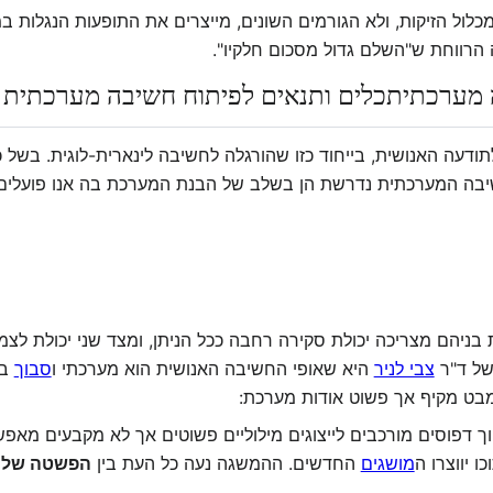
כלול הזיקות, ולא הגורמים השונים, מייצרים את התופעות הנגלות ב
הרווחת ש"השלם גדול מסכום חלקיו".
 מערכתית
כלים ותנאים לפיתוח חשיבה מערכתית
דעה האנושית, בייחוד כזו שהורגלה לחשיבה לינארית-לוגית. בשל כ
ה המערכתית נדרשת הן בשלב של הבנת המערכת בה אנו פועלים וה
בניהם מצריכה יכולת סקירה רחבה ככל הניתן, ומצד שני יכולת לצ
של ד"ר
צבי לניר
היא שאופי החשיבה האנושית הוא מערכתי ו
סבוך
בב
מבט מקיף אך פשוט אודות מערכת:
ך דפוסים מורכבים לייצוגים מילוליים פשוטים אך לא מקבעים מאפ
 יווצרו ה
מושגים
החדשים. ההמשגה נעה כל העת בין
הפשטה של ה