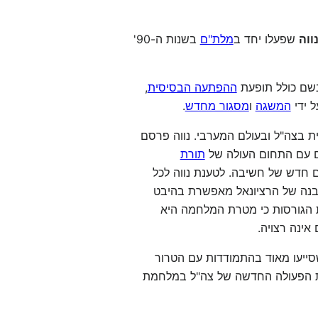
ווה
שפעלו יחד ב
מלת"ם
בשנות ה-90'
בשם כולל תופעת
ההפתעה הבסיסית
,
ל ידי
המשגה
ו
מסגור מחדש
.
 בצה"ל ובעולם המערבי. נווה פרסם
ם עם התחום העולה של
תורת
כת הם operation ו-system באנגלית) יצר תחום חדש של חשיבה. לטענת נווה לכל
ההבנה של הרציונאל מאפשרת בהיבט
ות הגורסות כי מטרת המלחמה היא
אינה רצויה.
שסייעו מאוד בהתמודדות עם הטרור
מימוש תפישת הפעולה החדשה של צה"ל במלחמת