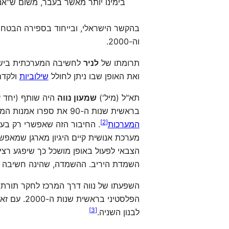
בימינו יותר מאשר בעבר, משום ש"אנו
בהקשר הישראלי, ובייחוד בספירה הבטח
וה-2000.
תרומתו של
לניר
לחשיבה המערכתית בישרא
ואת האופן שבו ניתן לחולל
שילוביות
ולקדם
תא"ל (מיל')
שמעון נווה
היה שותף (יחד עם
בראשית שנות ה-90 את ספרו אמנות המערכה, המחבר בין התחום של תורת ה
]
2
[
המערכות
מערכת אנושית קיים היגיון מארגן שמאפש
הצבאי לפעול באופן מושכל כך שיפגע רצי
השמדת היריב. ההשמדה, שהינה חשיבה רדו
השפעתו של נווה דרך המרכז לחקר תורת
הפלסטיני
]
3
[
לבנון השניה.