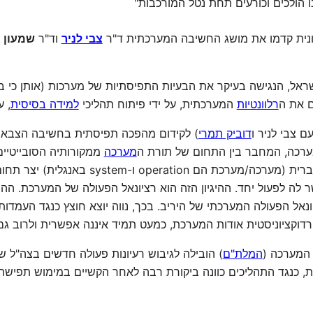
 הולכים וכורעים תחת נטל המורכבות"
ונית קדמו את מושג החשיבה המערכתית ד"ר
צבי לניר
וד"ר
שמעון נ
ל, הנגישה בעיקר את הבעיות התפיסתיות של מערכות (אותן כי 
 את ה
רלוונטיות
המערכתית, על ידי פיתוח תהליכי
למידה בסיסית
, ע
 צבי לניר ו
דוביק תמרי
) לקידום מהפכה תפיסתית בחשיבה הצבאית
מערכה
ממקורותיה הסובייטיי
. החיבור הזה שאפשרי רק בעברית (מערכה/מער
ר לה לפעול יחד. ההיגיון הזה הוא רציונאל הפעולה של המערכת. 
ונאל הפעולה המערכתי של היריב. בכך, נווה יוצא חוצץ כנגד העמד
קציוניסטית אודות המערכת, כמעט תמיד איננה אפשרית ולרוב גם 
 המערכה (
המלת"ם
) הובילה לגיבוש רעיונות פעולה חדשים בצה"ל 
 בראשית שנות ה-2000. עם זאת, כנגד התהליכים כוונה ביקורת רבה לאחר הקשיים ב