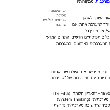
מורכבות
, ממקורותיו
אקו-סיסטם -
מערכת
ר הצורך לארגן
אקולוגית-ביולוגית
יחד למערכת אחת. עם
מורכבת
/סיבתי בין כל
ר כלים תפיסתיים חדשים. התחום המדעי
ה המערכתית בארגונים ובמערכות
ת נטבע על ידי המהנדס ג'אי פורסטר (Forrester) (Richmond, 1994, ע' 3). חשיבה זו מפרשת את העולם שבו אנחנו
ה יותר עם המורכבות של "סביבתנו
מושג זה התפרסם מאוד בעקבות ספרו הפופולארי של פיטר סנג'י, מתלמידיו של פורסטר, שיצא לאור ב- 1990 – "הארגון הלומד" (The Fifth
Discipline)... סנג'י מונה חמש דיסציפלינות, כשהחמישית – המצויה במוקד הספר – הינה המושג "חשיבה מערכתית" (System Thinking)
שלם; והסביר ש"חשיבה מערכתית" נדרשת