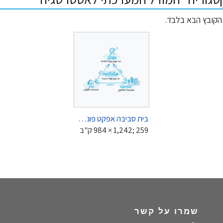
 הקובץ הבא בלבד.
בית סביבה אפקט פונט עברי.png
‪984 × 1,242‬; 259 ק"ב
שמרו על קשר