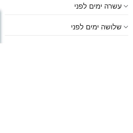
עשרה ימים לפני
✕
שלושה ימים לפני
היום שלפני
לוח זמנים של האקתון
נתיחה שלאחר המוות
הערות שוליים