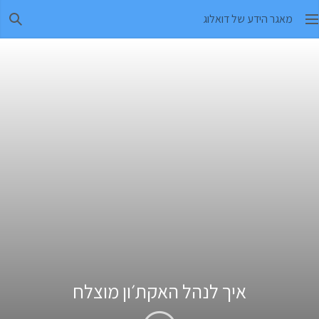
מאגר הידע של דואלוג
חיפו
איך לנהל האקת׳ון מוצלח