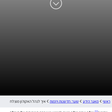
ראשי
מאגר הידע
שער: חדשנות ויזמות
איך לנהל האקת׳ון מוצלח
]
1
[